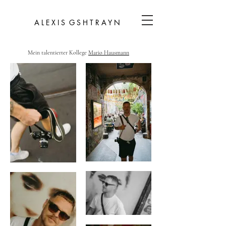
A L E X I S G S H T R A Y N
Mein talentierter Kollege
Mario Hausmann